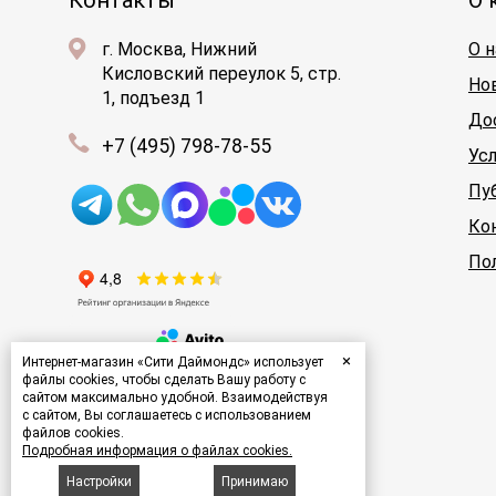
Контакты
О 
г. Москва, Нижний
О н
Кисловский переулок 5, стр.
Но
1, подъезд 1
До
+7 (495) 798-78-55
Ус
Пу
Ко
По
×
Интернет-магазин «Сити Даймондс» использует
файлы cookies, чтобы сделать Вашу работу с
сайтом максимально удобной. Взаимодействуя
с сайтом, Вы соглашаетесь с использованием
файлов cookies.
Подробная информация о файлах cookies.
© 2000-2026 «Сити Даймондс»
Настройки
Принимаю