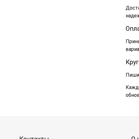
Дост
надеж
Опл
Прини
вариа
Кру
Пиши
Каждо
обнов