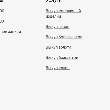
ты
Услуги
:00
Выкуп ювелирный
изделий
:00
Выкуп часов
ной записи
Выкуп бриллиантов
Выкуп золота
Выкуп браслетов
Выкуп колец