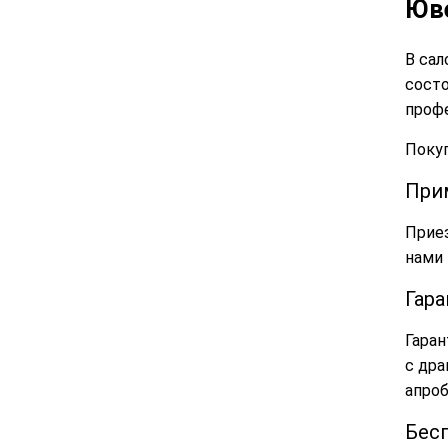
Юве
В сал
состо
проф
Покуп
При
Приез
нами 
Гар
Гаран
с дра
апро
Бес