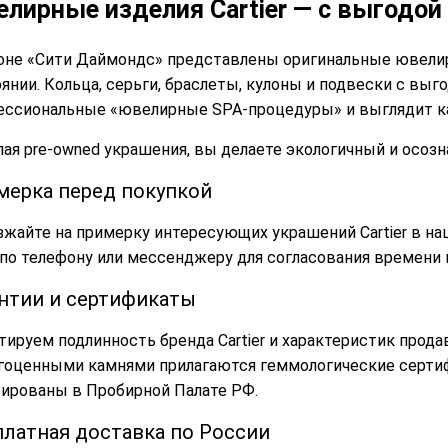
лирные изделия Cartier — с выгодой
оне «Сити Даймондс» представлены оригинальные ювелир
янии. Кольца, серьги, браслеты, кулоны и подвески с вы
ессиональные «ювелирные SPA-процедуры» и выглядит ка
ая pre-owned украшения, вы делаете экологичный и осоз
мерка перед покупкой
жайте на примерку интересующих украшений Cartier в на
по телефону или мессенджеру для согласования времени 
антии и сертификаты
тируем подлинность бренда Cartier и характеристик про
гоценными камнями прилагаются геммологические сертиф
бированы в Пробирной Палате РФ.
платная доставка по России