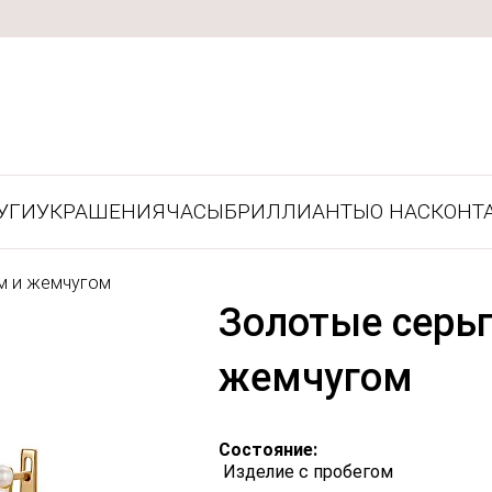
УГИ
УКРАШЕНИЯ
ЧАСЫ
БРИЛЛИАНТЫ
О НАС
КОНТ
м и жемчугом
Золотые серьг
жемчугом
Состояние:
Изделие с пробегом