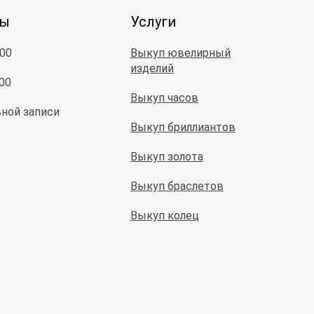
ты
Услуги
:00
Выкуп ювелирный
изделий
:00
Выкуп часов
ной записи
Выкуп бриллиантов
Выкуп золота
Выкуп браслетов
Выкуп колец