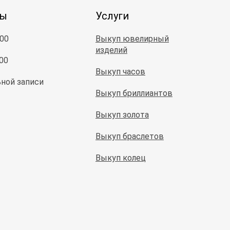
ты
Услуги
:00
Выкуп ювелирный
изделий
:00
Выкуп часов
ной записи
Выкуп бриллиантов
Выкуп золота
Выкуп браслетов
Выкуп колец