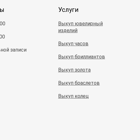
ты
Услуги
:00
Выкуп ювелирный
изделий
:00
Выкуп часов
ной записи
Выкуп бриллиантов
Выкуп золота
Выкуп браслетов
Выкуп колец