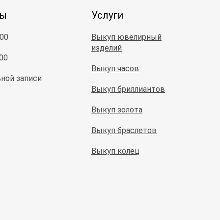
ты
Услуги
:00
Выкуп ювелирный
изделий
:00
Выкуп часов
ной записи
Выкуп бриллиантов
Выкуп золота
Выкуп браслетов
Выкуп колец