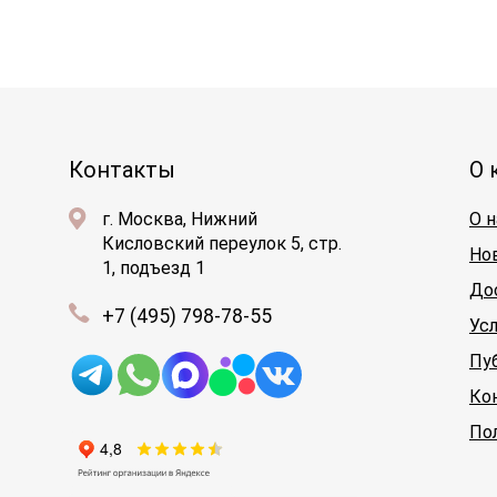
Контакты
О 
г. Москва, Нижний
О н
Кисловский переулок 5, стр.
Но
1, подъезд 1
До
+7 (495) 798-78-55
Ус
Пу
Ко
По