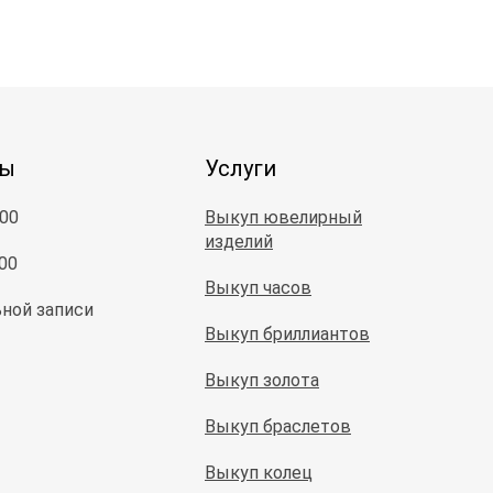
ты
Услуги
:00
Выкуп ювелирный
изделий
:00
Выкуп часов
ной записи
Выкуп бриллиантов
Выкуп золота
Выкуп браслетов
Выкуп колец