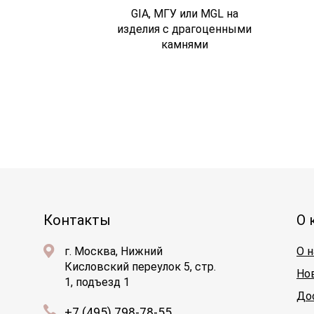
GIA, МГУ или MGL на
изделия с драгоценными
камнями
Контакты
О 
г. Москва, Нижний
О н
Кисловский переулок 5, стр.
Но
1, подъезд 1
До
+7 (495) 798-78-55