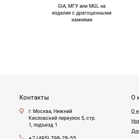
GIA, МГУ или MGL на
изделия с драгоценными
камнями
Контакты
О 
г. Москва, Нижний
О н
Кисловский переулок 5, стр.
Но
1, подъезд 1
До
+7 (495) 798-78-55