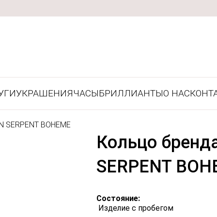
УГИ
УКРАШЕНИЯ
ЧАСЫ
БРИЛЛИАНТЫ
О НАС
КОНТ
N SERPENT BOHEME
Кольцо брен
SERPENT BOH
Состояние:
Изделие с пробегом