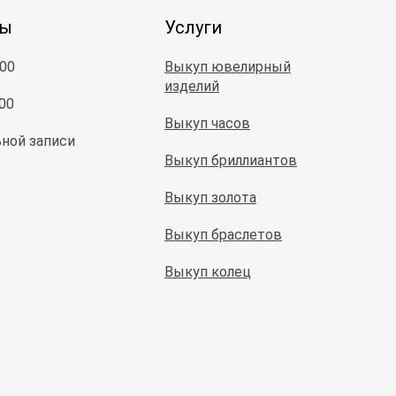
ты
Услуги
:00
Выкуп ювелирный
изделий
:00
Выкуп часов
ной записи
Выкуп бриллиантов
Выкуп золота
Выкуп браслетов
Выкуп колец