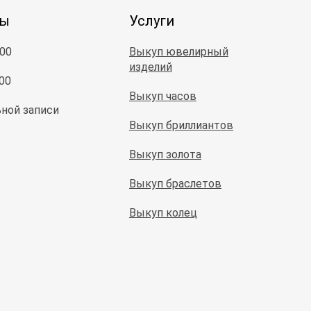
ты
Услуги
:00
Выкуп ювелирный
изделий
:00
Выкуп часов
ной записи
Выкуп бриллиантов
Выкуп золота
Выкуп браслетов
Выкуп колец