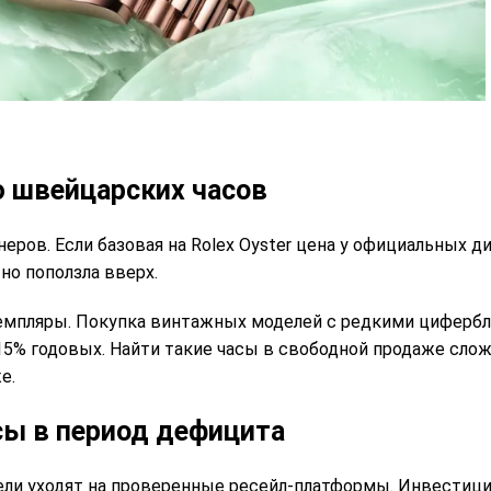
ю швейцарских часов
ов. Если базовая на Rolex Oyster цена у официальных ди
о поползла вверх.
мпляры. Покупка винтажных моделей с редкими циферблат
15% годовых. Найти такие часы в свободной продаже слож
е.
сы в период дефицита
ели уходят на проверенные ресейл-платформы. Инвестици