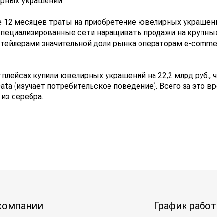
ирных украшений
 12 месяцев траты на приобретение ювелирных украшений 
пециализированные сети наращивать продажи на крупных 
ейлерами значительной доли рынка операторам e-commerc
тплейсах купили ювелирных украшений на 22,2 млрд руб., ч
 Data (изучает потребительское поведение). Всего за это
 из серебра.
компании
График рабо