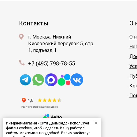
Контакты
О 
г. Москва, Нижний
О н
Кисловский переулок 5, стр.
Но
1, подъезд 1
До
+7 (495) 798-78-55
Ус
Пу
Ко
По
×
Интернет-магазин «Сити Даймондс» использует
файлы cookies, чтобы сделать Вашу работу с
сайтом максимально удобной. Взаимодействуя