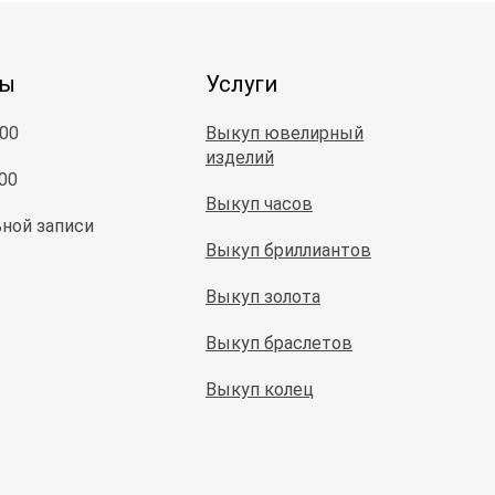
ты
Услуги
:00
Выкуп ювелирный
изделий
:00
Выкуп часов
ной записи
Выкуп бриллиантов
Выкуп золота
Выкуп браслетов
Выкуп колец