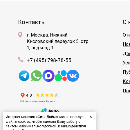
Контакты
О 
г. Москва, Нижний
О н
Кисловский переулок 5, стр.
Но
1, подъезд 1
До
+7 (495) 798-78-55
Ус
Пу
Ко
По
×
Интернет-магазин «Сити Даймондс» использует
файлы cookies, чтобы сделать Вашу работу с
сайтом максимально удобной. Взаимодействуя