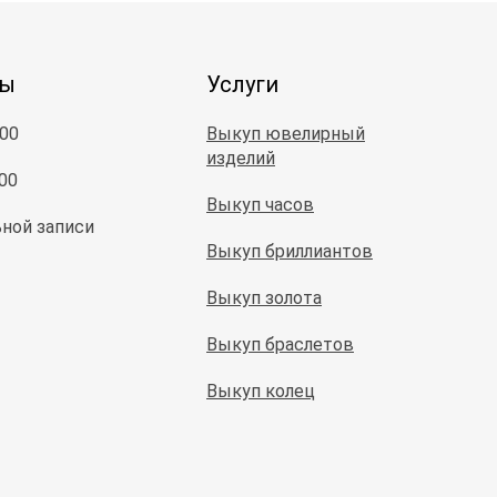
ты
Услуги
:00
Выкуп ювелирный
изделий
:00
Выкуп часов
ной записи
Выкуп бриллиантов
Выкуп золота
Выкуп браслетов
Выкуп колец