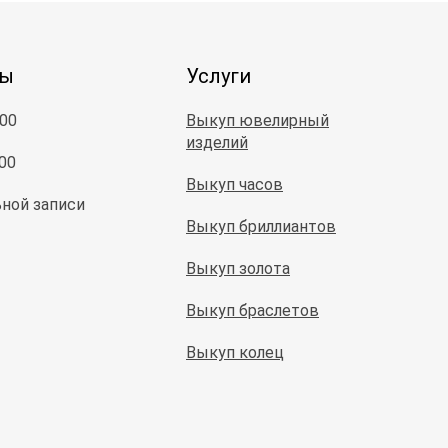
ты
Услуги
:00
Выкуп ювелирный
изделий
:00
Выкуп часов
ной записи
Выкуп бриллиантов
Выкуп золота
Выкуп браслетов
Выкуп колец