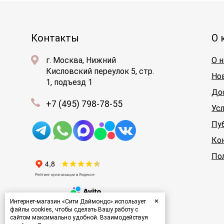
Контакты
О 
г. Москва, Нижний
О н
Кисловский переулок 5, стр.
Но
1, подъезд 1
До
+7 (495) 798-78-55
Ус
Пу
Ко
По
×
Интернет-магазин «Сити Даймондс» использует
файлы cookies, чтобы сделать Вашу работу с
сайтом максимально удобной. Взаимодействуя